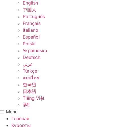
English
中国人
Português
Français
Italiano
Español
Polski
Українська
Deutsch
عربي
Türkçe
แบบไทย
한국인
日本語
Tiếng Việt
हिंदी
Menu
Главная
Курорты