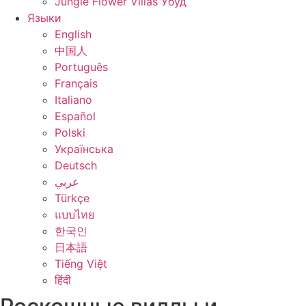
Jungle Flower Villas Убуд
Языки
English
中国人
Português
Français
Italiano
Español
Polski
Українська
Deutsch
عربي
Türkçe
แบบไทย
한국인
日本語
Tiếng Việt
हिंदी