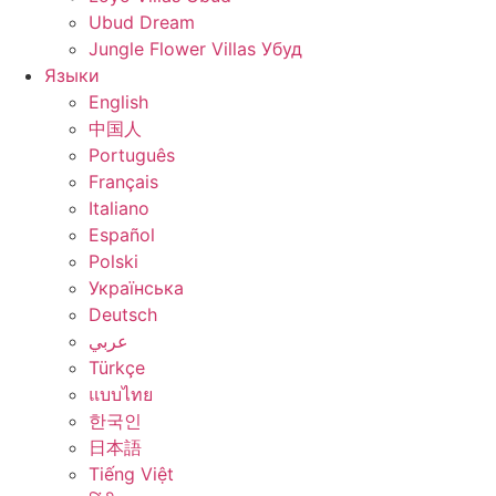
Ubud Dream
Jungle Flower Villas Убуд
Языки
English
中国人
Português
Français
Italiano
Español
Polski
Українська
Deutsch
عربي
Türkçe
แบบไทย
한국인
日本語
Tiếng Việt