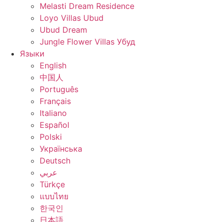
Melasti Dream Residence
Loyo Villas Ubud
Ubud Dream
Jungle Flower Villas Убуд
Языки
English
中国人
Português
Français
Italiano
Español
Polski
Українська
Deutsch
عربي
Türkçe
แบบไทย
한국인
日本語