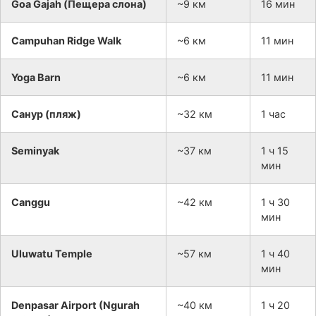
Goa Gajah (Пещера слона)
~9 км
16 мин
Campuhan Ridge Walk
~6 км
11 мин
Yoga Barn
~6 км
11 мин
Санур (пляж)
~32 км
1 час
Seminyak
~37 км
1 ч 15
мин
Canggu
~42 км
1 ч 30
мин
Uluwatu Temple
~57 км
1 ч 40
мин
Denpasar Airport (Ngurah
~40 км
1 ч 20