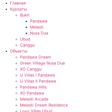
Главная
Курорты
Bukit
Pandawa
Melasti
Nusa Dua
Ubud
Canggu
Объекты
Pandawa Dream
Green Village Nusa Dua
XO Canggu
U Villas I Pandawa
U Villas II Pandawa
Pandawa Hills
XO Pandawa
Melasti Arcade
Melasti Dream Residence
Loyo Villas Ubud