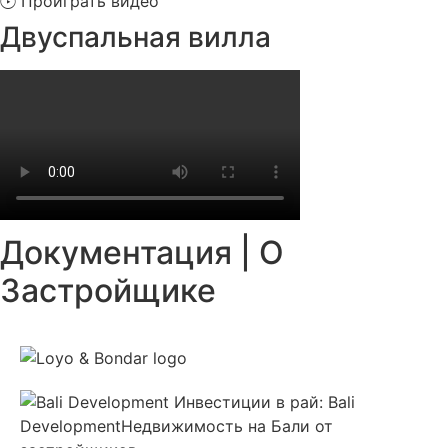
Проиграть видео
Двуспальная вилла
Документация | О
Застройщике